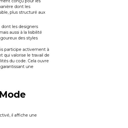
ement conçu pour les
anière dont les
sible, plus structuré aux
 dont les designers
s aussi à la lisibilité
igoureux des styles
is participe activement à
qui valorise le travail de
lités du code. Cela ouvre
n garantissant une
v Mode
tivé, il affiche une