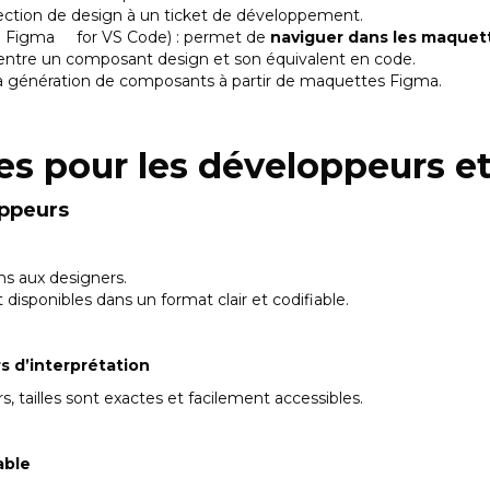
section de design à un ticket de développement.
in Figma for VS Code) : permet de
naviguer dans les maquett
n entre un composant design et son équivalent en code.
la génération de composants à partir de maquettes Figma.
es pour les développeurs e
oppeurs
ons aux designers.
t disponibles dans un format clair et codifiable.
s d’interprétation
, tailles sont exactes et facilement accessibles.
able