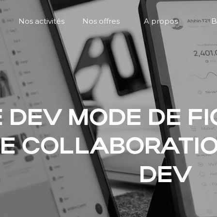
Nos activités
Nos offres
A propos
B
 DEV MODE DE FI
E COLLABORATIO
DEV