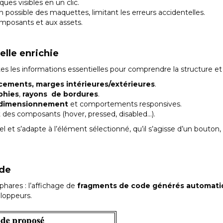
ues visibles en un clic.
 possible des maquettes, limitant les erreurs accidentelles.
mposants et aux assets.
elle enrichie
s les informations essentielles pour comprendre la structure et 
ements, marges intérieures/extérieures
.
phies
,
rayons de bordures
.
edimensionnement
et comportements responsives.
at des composants (hover, pressed, disabled...).
l et s’adapte à l’élément sélectionné, qu’il s’agisse d’un bouton,
ode
phares : l’affichage de
fragments de code générés automat
eloppeurs.