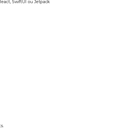
eact, SwiftUI ou Jetpack
s.