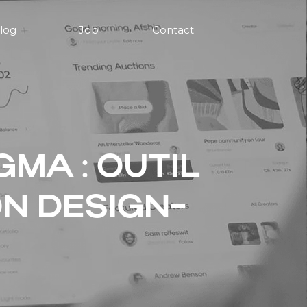
log
Job
Contact
GMA : OUTIL
N DESIGN-