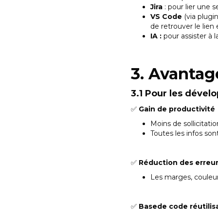
Jira
: pour lier une 
VS Code
(via plug
de retrouver le lie
IA :
pour assister à 
3. Avantag
3.1 Pour les dével
✅
Gain de productivité
Moins de sollicitati
Toutes les infos son
✅
Réduction des erreur
Les marges, couleurs
✅
Basede code réutilis