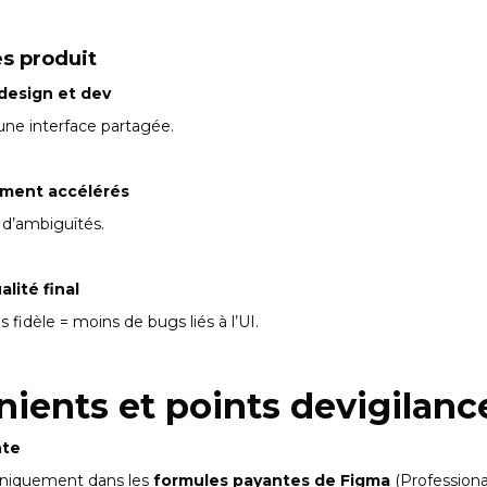
es produit
 design et dev
ne interface partagée.
ement accélérés
 d’ambiguïtés.
lité final
fidèle = moins de bugs liés à l’UI.
nients et points devigilanc
nte
uniquement dans les
formules payantes de Figma
(Professiona