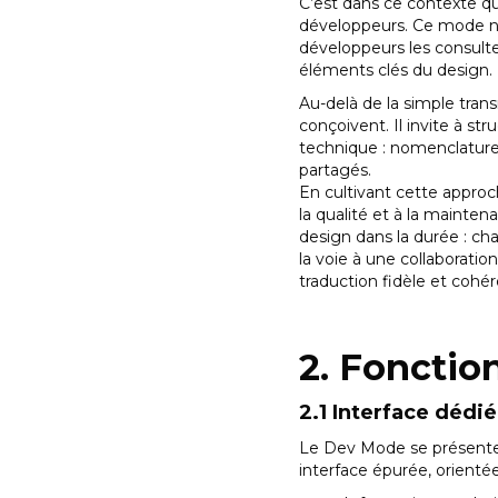
C’est dans ce contexte q
développeurs. Ce mode ne
développeurs les consultent
éléments clés du design.
Au-delà de la simple tran
conçoivent. Il invite à stru
technique : nomenclature 
partagés.
En cultivant cette approc
la qualité et à la mainten
design dans la durée : ch
la voie à une collaboratio
traduction fidèle et cohér
2. Fonctio
2.1 Interface déd
Le Dev Mode se présen
interface épurée, orienté