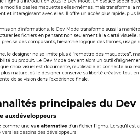
ue Figma a introduit en 2023 le Dev Mode, un espace spécifiqu
 modifie pas les maquettes elles-mêmes, mais transforme la m
 et interagissent avec elles. Il offre un accès plus rapide, plus li
smission d’informations, le Dev Mode transforme aussi la manière
cturer les fichiers en pensant non seulement à la clarté visuelle, mai
précise des composants, hiérarchie logique des frames, usage r
he, le designer ne se limite plus à “remettre des maquettes”, ma
abilité du produit. Le Dev Mode devient alors un outil d’alignement 
aque choix visuel est documenté, réutilisable et connecté aux réa
n plus mature, où le designer conserve sa liberté créative tout e
ente de sa vision dans l’expérience finale.
nnalités principales du De
iée auxdéveloppeurs
te comme une
vue alternative
d’un fichier Figma. Lorsqu’il est ac
e vers les besoins des développeurs :