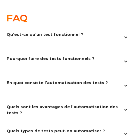
FAQ
Qu’est-ce qu’un test fonctionnel ?
Un test fonctionnel vérifie si une fonctionnalité
d’une application respecte les spécifications et
Pourquoi faire des tests fonctionnels ?
répond aux attentes métier ou utilisateur.
Pour garantir que votre logiciel fonctionne
comme prévu, éviter les bugs en production et
En quoi consiste l’automatisation des tests ?
améliorer la satisfaction utilisateur.
L’automatisation consiste à créer des scripts pour
exécuter automatiquement les tests, sans
Quels sont les avantages de l’automatisation des 
intervention humaine, dans le but de gagner du
tests ?
temps, sécuriser les livraisons et fiabiliser les
validations.
- Exécution rapide et répétée,
Quels types de tests peut-on automatiser ?