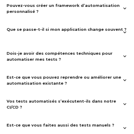
votre environnement, vos technologies et votre
Pouvez-vous créer un framework d’automatisation 
budget. Nous privilégions les solutions open
personnalisé ?
source si possible.
Oui. Nous construisons des frameworks
Que se passe-t-il si mon application change souvent ?
modulaires, maintenables et adaptés à vos
besoins techniques, avec des fonctions de
génération de rapports, gestion des données de
Nous concevons des tests suffisamment flexibles
test, intégration CI/CD, etc.
pour s’adapter aux changements. La stratégie
Dois-je avoir des compétences techniques pour 
d’automatisation est pensée pour limiter les coûts
automatiser mes tests ?
de maintenance.
Pas forcément. Nous nous occupons de
Est-ce que vous pouvez reprendre ou améliorer une 
l’intégration, du paramétrage et de la
automatisation existante ?
maintenance, ou nous formons vos équipes si
vous souhaitez internaliser.
Oui. Nous auditons votre existant et proposons
Vos tests automatisés s’exécutent-ils dans notre 
une refonte ou une amélioration ciblée
CI/CD ?
(performance, structure, lisibilité, fiabilité…).
Oui. Nous les intégrons dans vos pipelines de
Est-ce que vous faites aussi des tests manuels ?
développement pour des tests automatiques à