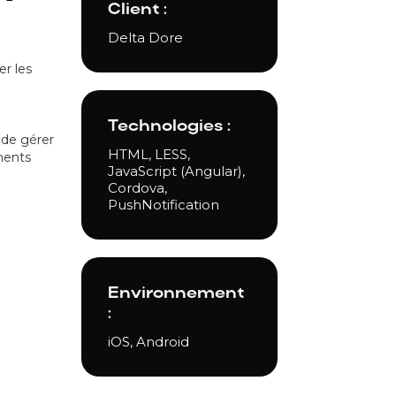
Client :
Delta Dore
er les
Technologies :
 de gérer
HTML, LESS,
ments
JavaScript (Angular),
Cordova,
PushNotification
Environnement
:
iOS, Android