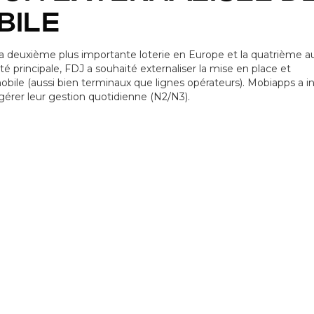
BILE
la deuxième plus importante loterie en Europe et la quatrième a
ité principale, FDJ a souhaité externaliser la mise en place et
 mobile (aussi bien terminaux que lignes opérateurs). Mobiapps a i
gérer leur gestion quotidienne (N2/N3).