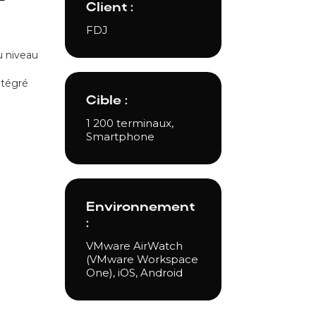
Client :
FDJ
u niveau
ntégré
Cible :
1 200 terminaux,
Smartphone
Environnement
:
VMware AirWatch
(VMware Workspace
One), iOS, Android